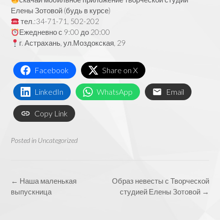
Елены Зотовой (будь в курсе)
тел.:34-71-71, 502-202
Ежедневно с 9:00 до 20:00
г. Астрахань, ул.Моздокская, 29
Facebook
Share on X
LinkedIn
WhatsApp
Email
Copy Link
Posted in
Uncategorized
Post
←
Наша маленькая
Образ невесты с Творческой
navigation
выпускница
студией Елены Зотовой
→