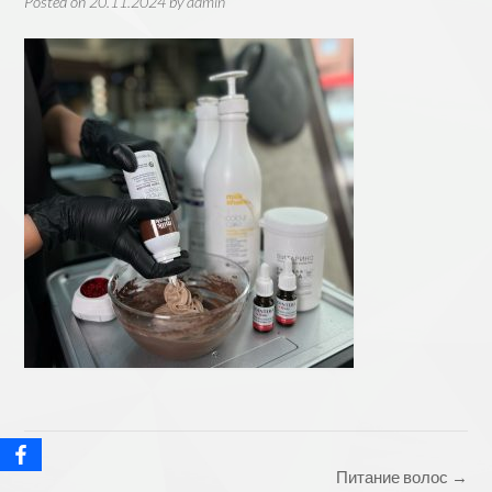
Posted on
20.11.2024
by
admin
Post
Питание волос
→