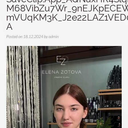
M68VibZu7Wr_9nEJKpECE
mVUqKM3K_J2e22LAZ1VED
A
Posted on
18.12.2024
by
admin
Видеоплеер