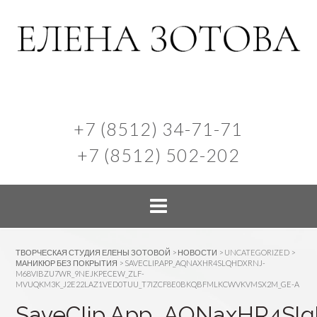
+7 (8512) 34-71-71
+7 (8512) 502-202
ТВОРЧЕСКАЯ СТУДИЯ ЕЛЕНЫ ЗОТОВОЙ
>
НОВОСТИ
>
UNCATEGORIZED
>
МАНИКЮР БЕЗ ПОКРЫТИЯ
>
SAVECLIP.APP_AQNAXHR4SLQHDXRNJ-
M68VIBZU7WR_9NEJKPECEW_ZLF-
MVUQKM3K_J2E22LAZ1VED0TUU_T7IZCF8E0BKQBFMLKCWVKVMSX2M_GE-A
SaveClip.App_AQNaxHR4Slq