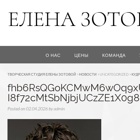
О НАС
ЦЕНЫ
КОМАНДА
ТВОРЧЕСКАЯ СТУДИЯ ЕЛЕНЫ ЗОТОВОЙ
>
НОВОСТИ
>
UNCATEGORIZED
>
КУДР
fhb6RsQGoKCMwM6wOq9x
I8f72cMtSbNjbjUCzZE1X0g
Posted on
02.04.2026
by
admin