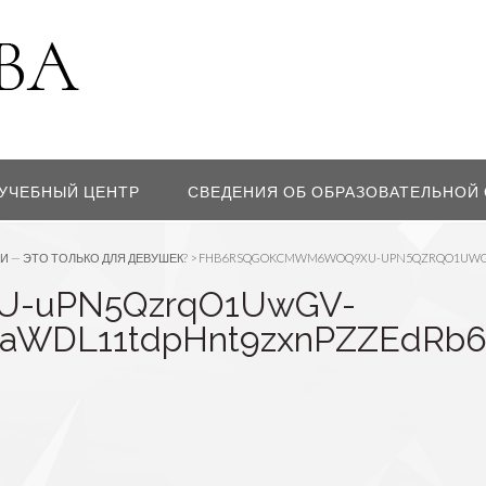
УЧЕБНЫЙ ЦЕНТР
СВЕДЕНИЯ ОБ ОБРАЗОВАТЕЛЬНОЙ
И — ЭТО ТОЛЬКО ДЛЯ ДЕВУШЕК?
>
FHB6RSQGOKCMWM6WOQ9XU-UPN5QZRQO1UWGV
U-uPN5QzrqO1UwGV-
8aWDL11tdpHnt9zxnPZZEdRb