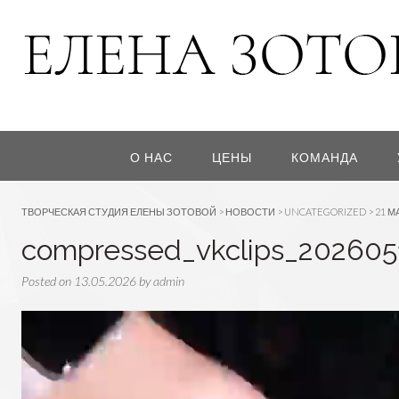
О НАС
ЦЕНЫ
КОМАНДА
ТВОРЧЕСКАЯ СТУДИЯ ЕЛЕНЫ ЗОТОВОЙ
>
НОВОСТИ
>
UNCATEGORIZED
>
21 М
compressed_vkclips_202605
Posted on
13.05.2026
by
admin
Видеоплеер