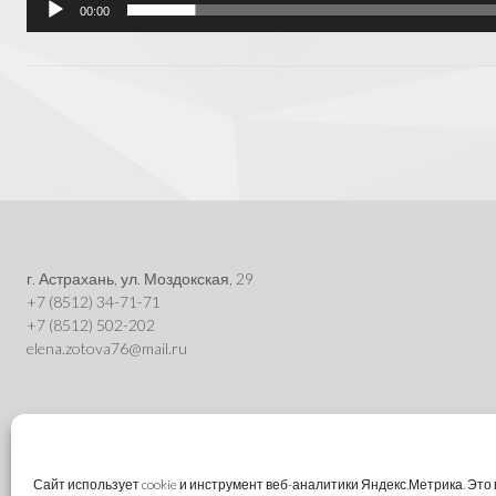
00:00
Post
navigation
г. Астрахань, ул. Моздокская, 29
+7 (8512) 34-71-71
+7 (8512) 502-202
elena.zotova76@mail.ru
Сайт использует cookie и инструмент веб-аналитики Яндекс.Метрика. Эт