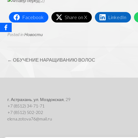
Facebook
Share on X
LinkedIn
Posted in
Новости
Post
←
ОБУЧЕНИЕ НАРАЩИВАНИЮ ВОЛОС
navigation
г. Астрахань, ул. Моздокская, 29
+7 (8512) 34-71-71
+7 (8512) 502-202
elena.zotova76@mail.ru