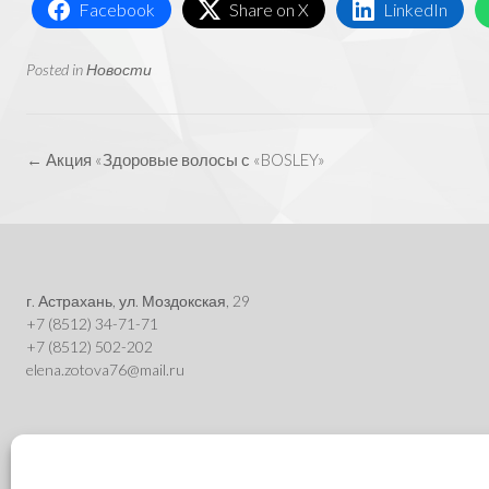
Facebook
Share on X
LinkedIn
Posted in
Новости
Post
←
Акция «Здоровые волосы с «BOSLEY»
navigation
г. Астрахань, ул. Моздокская, 29
+7 (8512) 34-71-71
+7 (8512) 502-202
elena.zotova76@mail.ru