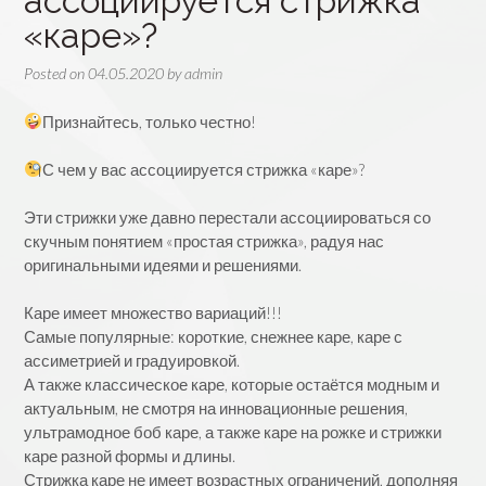
ассоциируется стрижка
«каре»?
Posted on
04.05.2020
by
admin
Признайтесь, только честно!
⠀
С чем у вас ассоциируется стрижка «каре»?
⠀
Эти стрижки уже давно перестали ассоциироваться со
скучным понятием «простая стрижка», радуя нас
оригинальными идеями и решениями.
⠀
Каре имеет множество вариаций!!!
Самые популярные: короткие, снежнее каре, каре с
ассиметрией и градуировкой.
А также классическое каре, которые остаётся модным и
актуальным, не смотря на инновационные решения,
ультрамодное боб каре, а также каре на рожке и стрижки
каре разной формы и длины.
Стрижка каре не имеет возрастных ограничений, дополняя