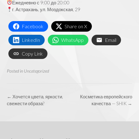
Ежедневно с 9:00 до 20:00
г. Астрахань, ул. Моздокская, 29
Facebook
Share on X
LinkedIn
WhatsApp
Email
Copy Link
Posted in
Uncategorized
Post
←
Хочется цвета, яркости,
Косметика европейского
navigation
свежести образа?
качества — SHIK
→