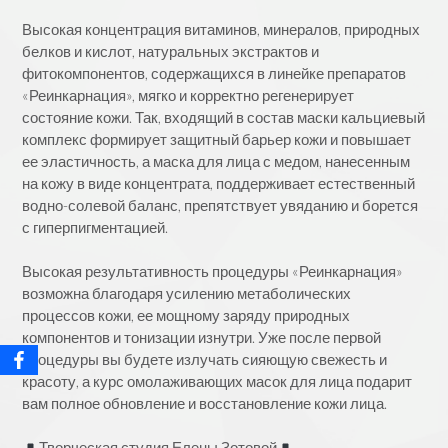
⠀
Высокая концентрация витаминов, минералов, природных
белков и кислот, натуральных экстрактов и
фитокомпонентов, содержащихся в линейке препаратов
«Реинкарнация», мягко и корректно регенерирует
состояние кожи. Так, входящий в состав маски кальциевый
комплекс формирует защитный барьер кожи и повышает
ее эластичность, а маска для лица с медом, нанесенным
на кожу в виде концентрата, поддерживает естественный
водно-солевой баланс, препятствует увяданию и борется
с гиперпигментацией.
⠀
Высокая результативность процедуры «Реинкарнация»
возможна благодаря усилению метаболических
процессов кожи, ее мощному заряду природных
компонентов и тонизации изнутри. Уже после первой
процедуры вы будете излучать сияющую свежесть и
красоту, а курс омолаживающих масок для лица подарит
вам полное обновление и восстановление кожи лица.
⠀
Творческая студия Елены Зотовой