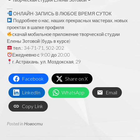
___
ОНЛАЙН-ЗАПИСЬ В ЛЮБОЕ ВРЕМЯ СУТОК
Подробнее о нас, наших прекрасных мастерах, новых
проектах в шапке профиля
скачай мобильное приложение творческой студии
Елены Зотовой (будь в курсе)
тел.: 34-71-71, 502-202
Ежедневно с 9:00 до 20:00
г. Астрахань, ул. Моздокская, 29
Facebook
Share on X
LinkedIn
WhatsApp
Email
Copy Link
Posted in
Новости