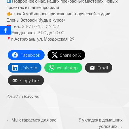
Подробнее о нас, наших прекрасных мастерах, новых
проектах в шапке профиля
скачай мобильное приложение творческой студии
Елены Зотовой (будь в курсе)
тел.: 34-71-71, 502-202
Ежедневно с 9:00 до 20:00
г. Астрахань, ул. Моздокская, 29
Facebook
Share on X
LinkedIn
WhatsApp
Email
Copy Link
Posted in
Новости
Post
←
Мы стараемся для вас!
5 укладок в домашних
navigation
условиях
→