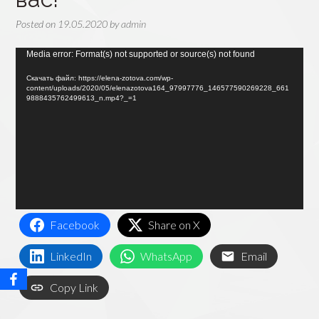
Posted on
19.05.2020
by
admin
Видеоплеер
Media error: Format(s) not supported or source(s) not found
Скачать файл: https://elena-zotova.com/wp-
content/uploads/2020/05/elenazotova164_97997776_146577590269228_661
9888435762499613_n.mp4?_=1
Facebook
Share on X
LinkedIn
WhatsApp
Email
Copy Link