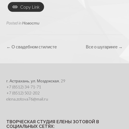
Copy Link
Posted in
Новости
Post
←
О свадебном стилисте
Все о шугаринге
→
navigation
г. Астрахань, ул. Моздокская, 29
+7 (8512) 34-71-71
+7 (8512) 502-202
elena.zotova76@mail.ru
ТВОРЧЕСКАЯ СТУДИЯ ЕЛЕНЫ ЗОТОВОЙ В
СОЦИАЛЬНЫХ СЕТЯХ: