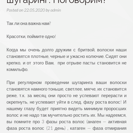
Posted on
22.05.2020
by
admin
Так ли она важна нам?
Красотки, поймите одно!
Когда мы очень долго дружим с бритвой, волоски наши
становятся плотные, черные и ужасно колючие. Сидят они
крепко, и от этого Вам, при отрыве пасты становится не
комильфо.
При регулярном проведении шугаринга ваши волоски
становятся намного тоньше, светлее, мягче, их становится
реже, т.к. за месяц они просто не успевают перерасти и
окрепнуть, не успевают уйти в след. фазу роста волос! И
нашему глазу будет приятно видеть минимум проросших
волос и не надо так мучительно ростить их. Мы надеемся,
вы помните про 3 фазы роста волос (анаген — активная
фаза роста волос (21 день) , катаген — фаза отмирания