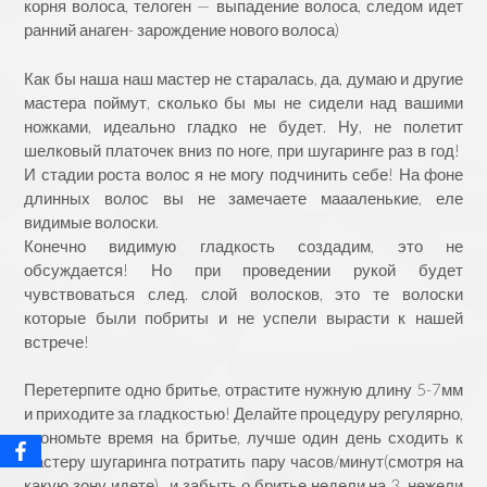
корня волоса, телоген — выпадение волоса, следом идет
ранний анаген- зарождение нового волоса)
Как бы наша наш мастер не старалась, да, думаю и другие
мастера поймут, сколько бы мы не сидели над вашими
ножками, идеально гладко не будет. Ну, не полетит
шелковый платочек вниз по ноге, при шугаринге раз в год!
И стадии роста волос я не могу подчинить себе! На фоне
длинных волос вы не замечаете маааленькие, еле
видимые волоски.
Конечно видимую гладкость создадим, это не
обсуждается! Но при проведении рукой будет
чувствоваться след. слой волосков, это те волоски
которые были побриты и не успели вырасти к нашей
встрече!
Перетерпите одно бритье, отрастите нужную длину 5-7мм
и приходите за гладкостью! Делайте процедуру регулярно,
экономьте время на бритье, лучше один день сходить к
мастеру шугаринга потратить пару часов/минут(смотря на
какую зону идете) , и забыть о бритье недели на 3, нежели