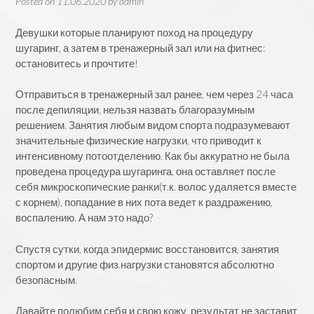
Posted on
11.06.2020
by
admin
Девушки которые планируют поход на процедуру
шугаринг, а затем в тренажерный зал или на фитнес:
остановитесь и прочтите!
Отправиться в тренажерный зал ранее, чем через 24 часа
после депиляции, нельзя назвать благоразумным
решением. Занятия любым видом спорта подразумевают
значительные физические нагрузки, что приводит к
интенсивному потоотделению. Как бы аккуратно не была
проведена процедура шугаринга, она оставляет после
себя микроскопические ранки(т.к. волос удаляется вместе
с корнем), попадание в них пота ведет к раздражению,
воспалению. А нам это надо?
Спустя сутки, когда эпидермис восстановится, занятия
спортом и другие физ.нагрузки становятся абсолютно
безопасным.
Давайте полюбим себя и свою кожу, результат не заставит