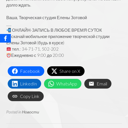
долго ждать.
⠀
Ваша, Творческая студия Елены Зотовой
___
ОНЛАЙН-ЗАПИСЬ В ЛЮБОЕ ВРЕМЯ СУТОК
скачай мобильное приложение творческой студии
Елены Зотовой (будь в курсе)
тел.: 34-71-71, 502-202
Ежедневно с 9:00 до 20:00
Facebook
Share on X
LinkedIn
WhatsApp
Email
Copy Link
Posted in
Новости