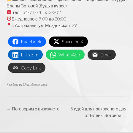
Елены Зотовой (будь в курсе)
тел.: 34-71-71, 502-202
Ежедневно с 9:00 до 20:00
г. Астрахань, ул. Моздокская, 29
Facebook
Share on X
LinkedIn
WhatsApp
Email
Copy Link
Posted in
Uncategorized
Post
←
Поговорим о визажисте
5 идей для прекрасного дня
navigation
от Елены Зотовой
→