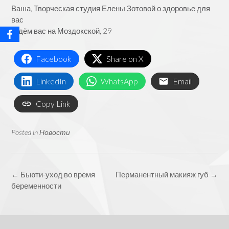
Ваша, Творческая студия Елены Зотовой о здоровье для
вас
Ждём вас на Моздокской, 29
Facebook
Share on X
LinkedIn
WhatsApp
Email
Copy Link
Posted in
Новости
Post
←
Бьюти-уход во время
Перманентный макияж губ
→
navigation
беременности