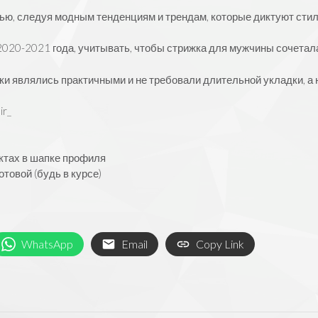
ю, следуя модным тенденциям и трендам, которые диктуют стил
2020-2021 года, учитывать, чтобы стрижка для мужчины сочетал
и являлись практичными и не требовали длительной укладки, а
ir_
ктах в шапке профиля
товой (будь в курсе)
WhatsApp
Email
Copy Link