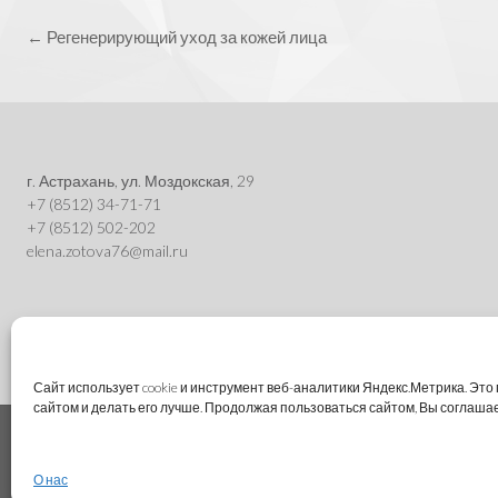
Post
←
Регенерирующий уход за кожей лица
navigation
г. Астрахань, ул. Моздокская, 29
+7 (8512) 34-71-71
+7 (8512) 502-202
elena.zotova76@mail.ru
Сайт использует cookie и инструмент веб-аналитики Яндекс.Метрика. Эт
сайтом и делать его лучше. Продолжая пользоваться сайтом, Вы соглаша
Theme by
Out the Box
О нас