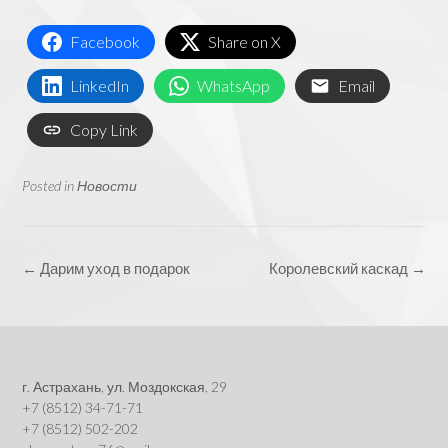
Facebook
Share on X
LinkedIn
WhatsApp
Email
Copy Link
Posted in
Новости
Post
←
Дарим уход в подарок
Королевский каскад
→
navigation
г. Астрахань, ул. Моздокская, 29
+7 (8512) 34-71-71
+7 (8512) 502-202