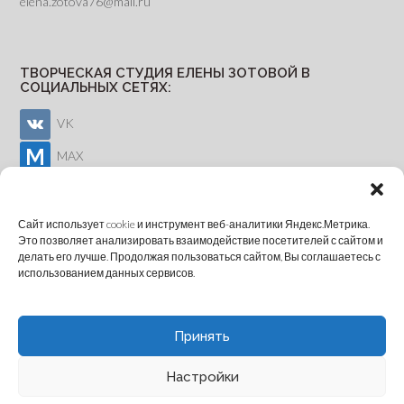
elena.zotova76@mail.ru
ТВОРЧЕСКАЯ СТУДИЯ ЕЛЕНЫ ЗОТОВОЙ В
СОЦИАЛЬНЫХ СЕТЯХ:
VK
MAX
Youtube
Сайт использует cookie и инструмент веб-аналитики Яндекс.Метрика.
Это позволяет анализировать взаимодействие посетителей с сайтом и
делать его лучше. Продолжая пользоваться сайтом, Вы соглашаетесь с
ОНЛАЙН-ЗАПИСЬ
использованием данных сервисов.
Принять
Настройки
Theme by
Out the Box