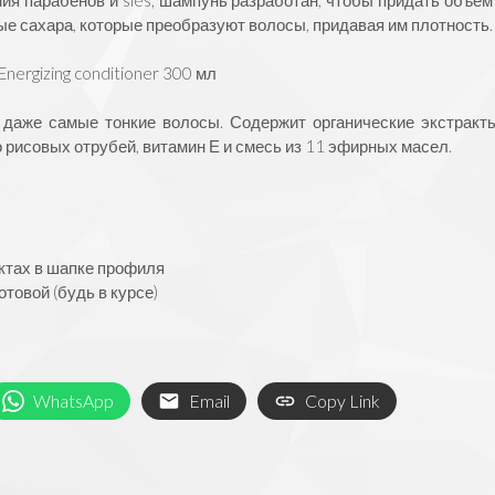
е сахара, которые преобразуют волосы, придавая им плотность.
nergizing conditioner 300 мл
т даже самые тонкие волосы. Содержит органические экстракт
 рисовых отрубей, витамин Е и смесь из 11 эфирных масел.
ктах в шапке профиля
товой (будь в курсе)
WhatsApp
Email
Copy Link