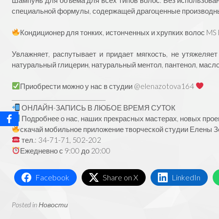
специальной формулы, содержащей драгоценные производны
⠀
Кондиционер для тонких, истонченных и хрупких волос MS E
⠀
Увлажняет, распутывает и придает мягкость, не утяжеляе
натуральный глицерин, натуральный ментол, пантенол, масло
⠀
Приобрести можно у нас в студии
@elenazotova164
________________________________
ОНЛАЙН-ЗАПИСЬ В ЛЮБОЕ ВРЕМЯ СУТОК
Подробнее о нас, наших прекрасных мастерах, новых прое
скачай мобильное приложение творческой студии Елены Зо
тел.: 34-71-71, 502-202
Ежедневно с 9:00 до 20:00
Facebook
Share on X
LinkedIn
Posted in
Новости