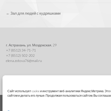
Post
←
Зал для людей с кудряшками
navigation
г. Астрахань, ул. Моздокская, 29
+7 (8512) 34-71-71
+7 (8512) 502-202
elena.zotova76@mail.ru
Сайт использует cookie и инструмент веб-аналитики Яндекс.Метрика. Эт
сайтом и делать его лучше. Продолжая пользоваться сайтом, Вы соглаша
Theme by
Out the Box