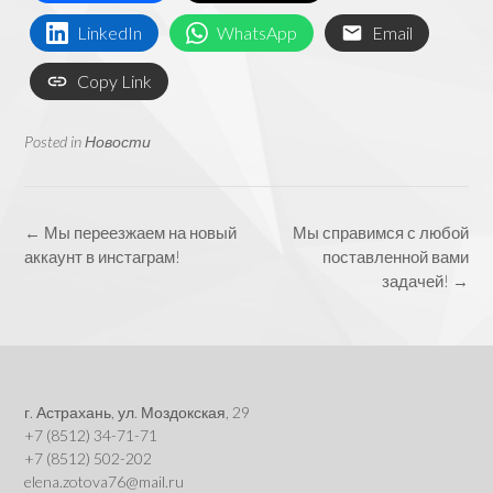
LinkedIn
WhatsApp
Email
Copy Link
Posted in
Новости
Post
←
Мы переезжаем на новый
Мы справимся с любой
navigation
аккаунт в инстаграм!
поставленной вами
задачей!
→
г. Астрахань, ул. Моздокская, 29
+7 (8512) 34-71-71
+7 (8512) 502-202
elena.zotova76@mail.ru