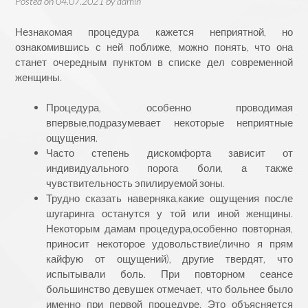
Posted on
04.07.2021
by
admin
Незнакомая процедура кажется неприятной, но
ознакомившись с ней поближе, можно понять, что она
станет очередным пунктом в списке дел современной
женщины.
Процедура, особенно проводимая
впервые,подразумевает некоторые неприятные
ощущения.
Часто степень дискомфорта зависит от
индивидуального порога боли, а также
чувствительность эпилируемой зоны.
Трудно сказать наверняка,какие ощущения после
шугаринга останутся у той или иной женщины.
Некоторым дамам процедура,особенно повторная,
приносит некоторое удовольствие(лично я прям
кайфую от ощущений), другие твердят, что
испытывали боль. При повторном сеансе
большинство девушек отмечает, что больнее было
именно при первой процедуре. Это объясняется