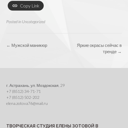
Copy Link
Posted in
Uncategorized
Post
←
Мужской маникюр
Яркие окрасы сейчас в
navigation
тренде
→
г. Астрахань, ул. Моздокская, 29
+7 (8512) 34-71-71
+7 (8512) 502-202
elena.zotova76@mail.ru
ТВОРЧЕСКАЯ СТУДИЯ ЕЛЕНЫ ЗОТОВОЙ В