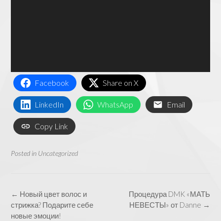
Facebook
Share on X
LinkedIn
WhatsApp
Email
Copy Link
Posted in
Uncategorized
Post
←
Новый цвет волос и
Процедура DMK «МАТЬ
navigation
стрижка? Подарите себе
НЕВЕСТЫ» от Danne
→
новые эмоции!