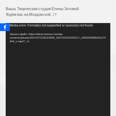
Ваша, Творческая студия Елены Зотовой
Ждём вас на Моздокской, 29
Видеоплеер
Media error: Format(s) not supported or source(s) not found
Скачать файл: https://elena-zotova.com/wp-
content/uploads/2021/07/218124594_302702261555217_2360205806431275
440_n.mp4?_=1