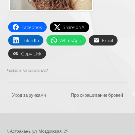
Facebook
Share on X
LinkedIn
WhatsApp
Email
Copy Link
Posted in
Uncategorized
Post
←
Уход за ручками
Про окрашивание бровей
→
navigation
г. Астрахань, ул. Моздокская, 29