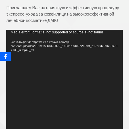
Приглашаем Вас на приятную и эффективную процедуру
экспресс-ухода за кожей лица на высокоэффективной
лечебной косметике ДМК!
Видеоплеер
Media error: Format(s) not supported or source(s) not found
Скачать файл: https://elena-zotova.com/wp-
content/uploads/2021/11/248320072_1808157302728299_617583229698670
7133_n.mp4?_=1