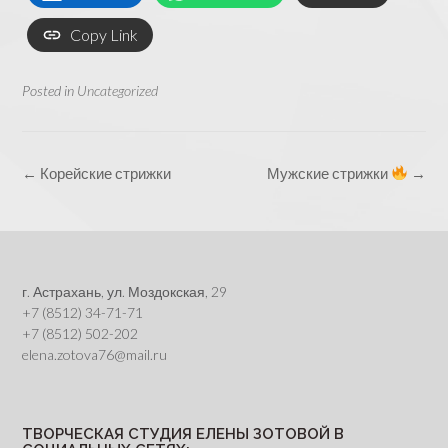
Copy Link
Posted in
Uncategorized
Post
←
Корейские стрижки
Мужские стрижки
→
navigation
г. Астрахань, ул. Моздокская, 29
+7 (8512) 34-71-71
+7 (8512) 502-202
elena.zotova76@mail.ru
ТВОРЧЕСКАЯ СТУДИЯ ЕЛЕНЫ ЗОТОВОЙ В