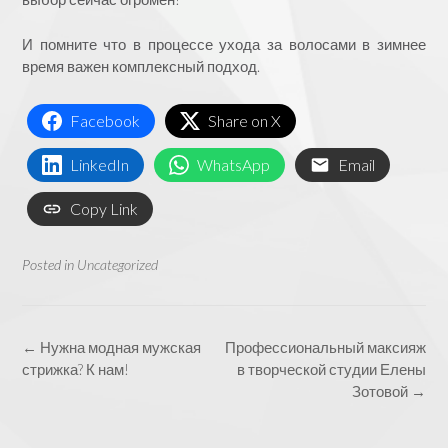
И помните что в процессе ухода за волосами в зимнее
время важен комплексный подход.
Facebook
Share on X
LinkedIn
WhatsApp
Email
Copy Link
Posted in
Uncategorized
Post
←
Нужна модная мужская
Профессиональный максияж
navigation
стрижка? К нам!
в творческой студии Елены
Зотовой
→