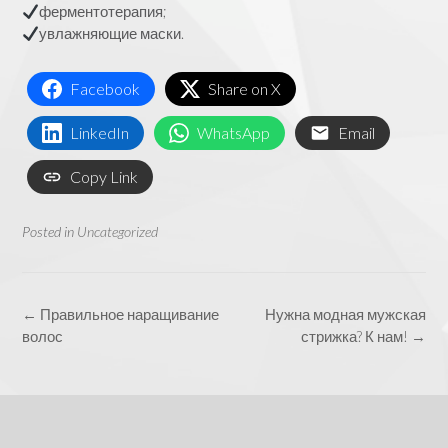
ферментотерапия;
увлажняющие маски.
Facebook
Share on X
LinkedIn
WhatsApp
Email
Copy Link
Posted in
Uncategorized
Post
←
Правильное наращивание
Нужна модная мужская
navigation
волос
стрижка? К нам!
→