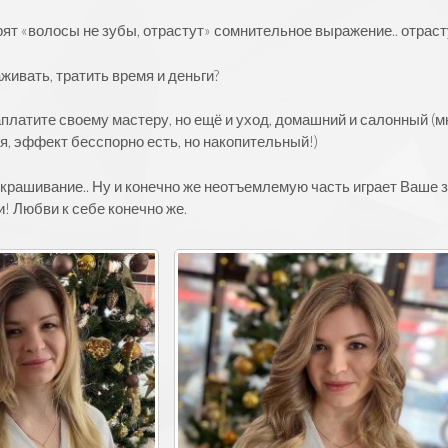
рят «волосы не зубы, отрастут» сомнительное выражение.. отраст
аживать, тратить время и деньги?
заплатите своему мастеру, но ещё и уход, домашний и салонный 
ря, эффект бесспорно есть, но накопительный!)
крашивание.. Ну и конечно же неотъемлемую часть играет Ваше зд
и! Любви к себе конечно же.