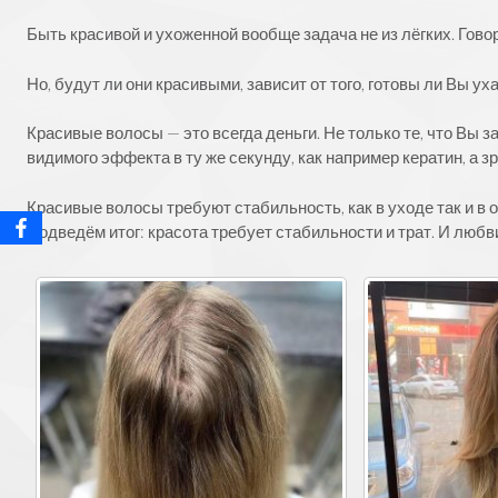
Быть красивой и ухоженной вообще задача не из лёгких. Гово
Но, будут ли они красивыми, зависит от того, готовы ли Вы ух
Красивые волосы — это всегда деньги. Не только те, что Вы 
видимого эффекта в ту же секунду, как например кератин, а з
Красивые волосы требуют стабильность, как в уходе так и в о
Подведём итог: красота требует стабильности и трат. И любв