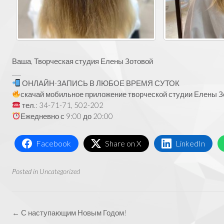
Ваша, Творческая студия Елены Зотовой
___
ОНЛАЙН-ЗАПИСЬ В ЛЮБОЕ ВРЕМЯ СУТОК
скачай мобильное приложение творческой студии Елены Зо
тел.: 34-71-71, 502-202
Ежедневно с 9:00 до 20:00
Facebook
Share on X
LinkedIn
Posted in
Uncategorized
Post
←
С наступающим Новым Годом!
navigation