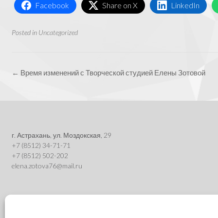
Facebook
Share on X
LinkedIn
Posted in
Uncategorized
Post
←
Время изменений с Творческой студией Елены Зотовой
navigation
г. Астрахань, ул. Моздокская, 29
+7 (8512) 34-71-71
+7 (8512) 502-202
elena.zotova76@mail.ru