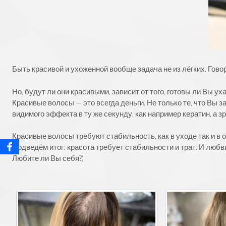
Быть красивой и ухоженной вообще задача не из лёгких. Гов
Но, будут ли они красивыми, зависит от того, готовы ли Вы ух
Красивые волосы — это всегда деньги. Не только те, что Вы 
видимого эффекта в ту же секунду, как например кератин, а з
Красивые волосы требуют стабильность, как в уходе так и в 
Подведём итог: красота требует стабильности и трат. И любв
Любите ли Вы себя?)
⠀