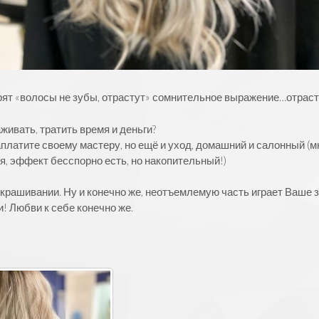
орят «волосы не зубы, отрастут» сомнительное выражение…отраст
аживать, тратить время и деньги?
заплатите своему мастеру, но ещё и уход, домашний и салонный 
ря, эффект бесспорно есть, но накопительный!)
окрашивании. Ну и конечно же, неотъемлемую часть играет Ваше зд
и! Любви к себе конечно же.