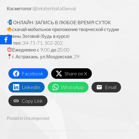
Косметолог (
@ekaterinatatlaeva)
ОНЛАЙН-ЗАПИСЬ В ЛЮБОЕ ВРЕМЯ СУТОК
скачай мобильное приложение творческой студии
Елены Зотовой (будь в курсе)
тел.:34-71-71, 502-202
Ежедневно с 9:00 до 20:00
г. Астрахань, ул.Моздокская, 29
Facebook
Share on X
LinkedIn
WhatsApp
Email
Copy Link
Posted in
Uncategorized