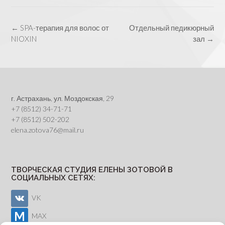
Post
←
SPA-терапия для волос от
Отдельный педикюрный
navigation
NIOXIN
зал
→
г. Астрахань, ул. Моздокская, 29
+7 (8512) 34-71-71
+7 (8512) 502-202
elena.zotova76@mail.ru
ТВОРЧЕСКАЯ СТУДИЯ ЕЛЕНЫ ЗОТОВОЙ В
СОЦИАЛЬНЫХ СЕТЯХ:
VK
MAX