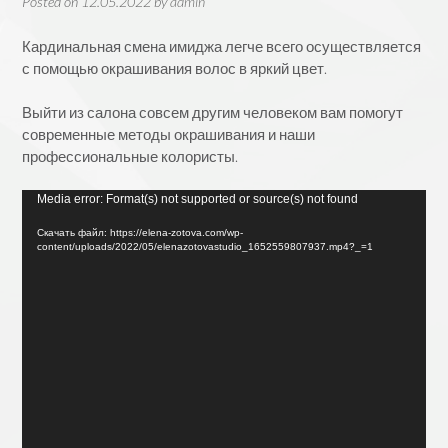
Posted on
12.05.2022
by
admin
Кардинальная смена имиджа легче всего осуществляется
с помощью окрашивания волос в яркий цвет.
Выйти из салона совсем другим человеком вам помогут
современные методы окрашивания и наши
профессиональные колористы.
Видеоплеер
Media error: Format(s) not supported or source(s) not found
Скачать файл: https://elena-zotova.com/wp-
content/uploads/2022/05/elenazotovastudio_1652559807937.mp4?_=1