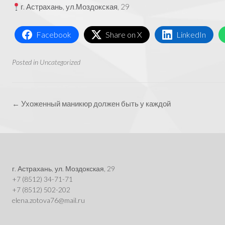
г. Астрахань, ул.Моздокская, 29
Facebook
Share on X
LinkedIn
Posted in
Uncategorized
Post
←
Ухоженный маникюр должен быть у каждой
navigation
г. Астрахань, ул. Моздокская, 29
+7 (8512) 34-71-71
+7 (8512) 502-202
elena.zotova76@mail.ru