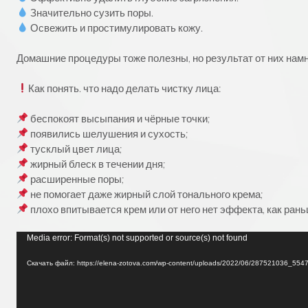
Значительно сузить поры.
Освежить и простимулировать кожу.
⠀
Домашние процедуры тоже полезны, но результат от них намн
⠀
Как понять. что надо делать чистку лица:
⠀
беспокоят высыпания и чёрные точки;
появились шелушения и сухость;
тусклый цвет лица;
жирный блеск в течении дня;
расширенные поры;
не помогает даже жирный слой тонального крема;
плохо впитывается крем или от него нет эффекта, как рань
Видеоплеер
Media error: Format(s) not supported or source(s) not found
Скачать файл: https://elena-zotova.com/wp-content/uploads/2022/06/287521036