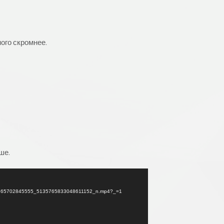
ого скромнее.
ше.
_554765702845555_5135765833048611152_n.mp4?_=1