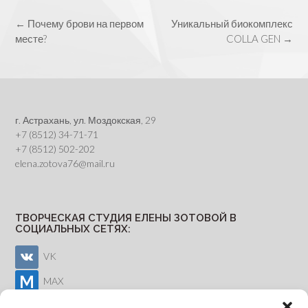
Post
←
Почему брови на первом
Уникальный биокомплекс
navigation
месте?
COLLA GEN
→
г. Астрахань, ул. Моздокская, 29
+7 (8512) 34-71-71
+7 (8512) 502-202
elena.zotova76@mail.ru
ТВОРЧЕСКАЯ СТУДИЯ ЕЛЕНЫ ЗОТОВОЙ В
СОЦИАЛЬНЫХ СЕТЯХ:
VK
MAX
Youtube