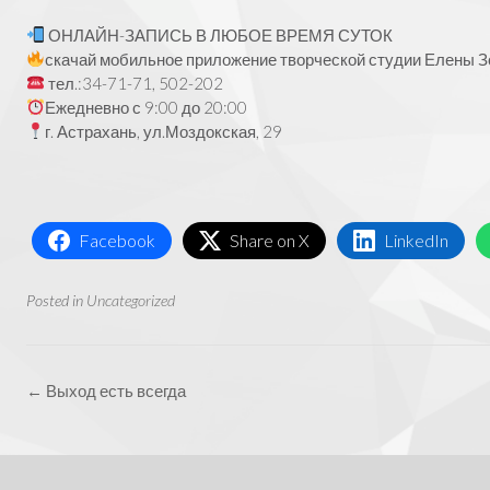
ОНЛАЙН-ЗАПИСЬ В ЛЮБОЕ ВРЕМЯ СУТОК
скачай мобильное приложение творческой студии Елены Зо
тел.:34-71-71, 502-202
Ежедневно с 9:00 до 20:00
г. Астрахань, ул.Моздокская, 29
Facebook
Share on X
LinkedIn
Posted in
Uncategorized
Post
←
Выход есть всегда
navigation