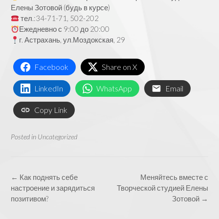
Елены Зотовой (будь в курсе)
тел.:34-71-71, 502-202
Ежедневно с 9:00 до 20:00
г. Астрахань, ул.Моздокская, 29
Facebook
Share on X
LinkedIn
WhatsApp
Email
Copy Link
Posted in
Uncategorized
Post
←
Как поднять себе
Меняйтесь вместе с
navigation
настроение и зарядиться
Творческой студией Елены
позитивом?
Зотовой
→