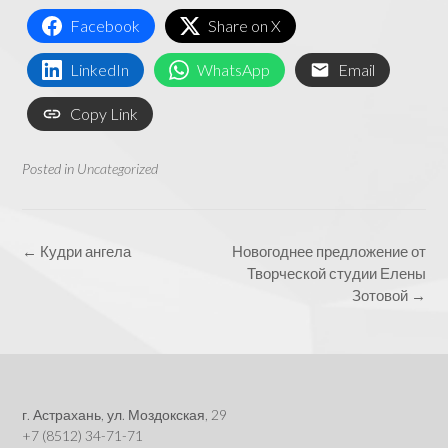
Facebook
Share on X
LinkedIn
WhatsApp
Email
Copy Link
Posted in
Uncategorized
Post
←
Кудри ангела
Новогоднее предложение от
navigation
Творческой студии Елены
Зотовой
→
г. Астрахань, ул. Моздокская, 29
+7 (8512) 34-71-71