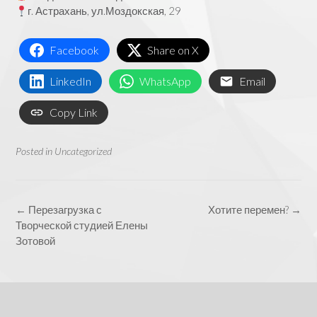
г. Астрахань, ул.Моздокская, 29
Facebook
Share on X
LinkedIn
WhatsApp
Email
Copy Link
Posted in
Uncategorized
Post
←
Перезагрузка с
Хотите перемен?
→
navigation
Творческой студией Елены
Зотовой