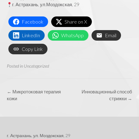
г. Астрахань, ул.Моздокская, 29
Facebook
Share on X
LinkedIn
WhatsApp
Email
Copy Link
Posted in
Uncategorized
Post
←
Микротоковая терапия
Инновационный способ
navigation
кожи
стрижки
→
г. Астрахань, ул. Моздокская, 29