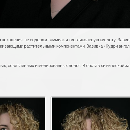
него поколения, не содержит аммиак и тиогликолевую кислоту. За
живающими растительными компонентами. Завивка «Кудри ангела
нных, осветленных и мелированных волос. В состав химической з