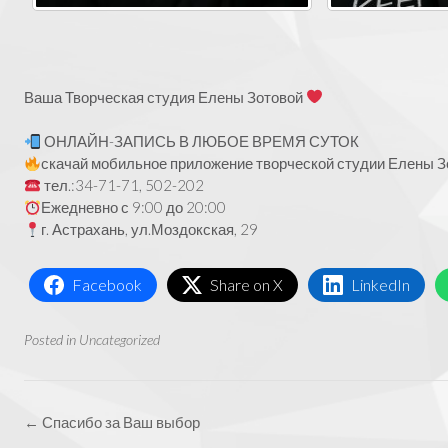
Ваша Творческая студия Елены Зотовой
ОНЛАЙН-ЗАПИСЬ В ЛЮБОЕ ВРЕМЯ СУТОК
скачай мобильное приложение творческой студии Елены Зо
тел.:34-71-71, 502-202
Ежедневно с 9:00 до 20:00
г. Астрахань, ул.Моздокская, 29
Facebook
Share on X
LinkedIn
Posted in
Uncategorized
Post
←
Спасибо за Ваш выбор
navigation