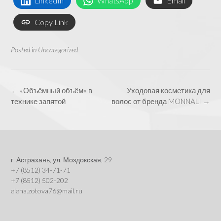
LinkedIn
WhatsApp
Email
Copy Link
Posted in
Uncategorized
Post
←
«Объёмный объём» в
Уходовая косметика для
navigation
технике запятой
волос от бренда MONNALI
→
г. Астрахань, ул. Моздокская, 29
+7 (8512) 34-71-71
+7 (8512) 502-202
elena.zotova76@mail.ru