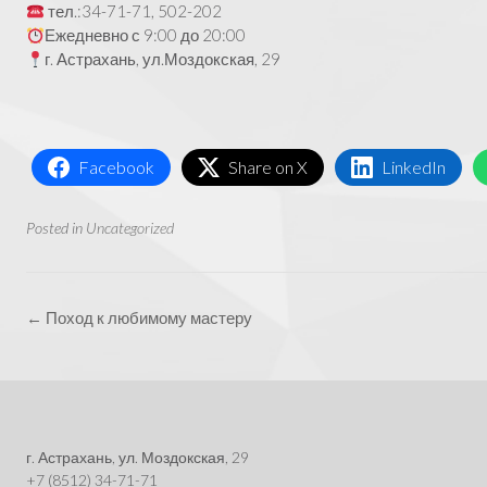
тел.:34-71-71, 502-202
Ежедневно с 9:00 до 20:00
г. Астрахань, ул.Моздокская, 29
Facebook
Share on X
LinkedIn
Posted in
Uncategorized
Post
←
Поход к любимому мастеру
navigation
г. Астрахань, ул. Моздокская, 29
+7 (8512) 34-71-71