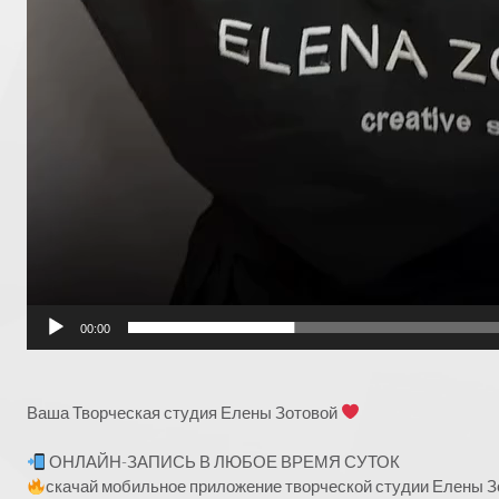
00:00
Ваша Творческая студия Елены Зотовой
ОНЛАЙН-ЗАПИСЬ В ЛЮБОЕ ВРЕМЯ СУТОК
скачай мобильное приложение творческой студии Елены Зо