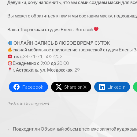
Девушки, хочу напомнить, что мы сами создаем маски для все
Вы можете обратиться к нам и мы составим маску, подходящ
Ваша Творческая студия Елены Зотовой
ОНЛАЙН-ЗАПИСЬ В ЛЮБОЕ ВРЕМЯ СУТОК
скачай мобильное приложение творческой студии Елены Зо
тел.:34-71-71, 502-202
Ежедневно с 9:00 до 20:00
г. Астрахань, ул. Моздокская, 29
Facebook
Share on X
LinkedIn
Posted in
Uncategorized
Post
←
Подходит ли Объемный объем в технике запятой кудрявы
navigation