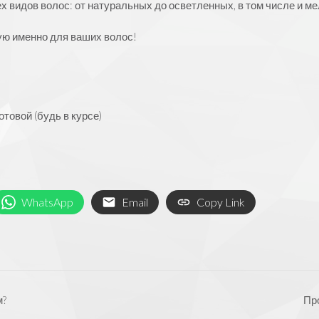
х видов волос: от натуральных до осветленных, в том числе и м
ую именно для ваших волос!
товой (будь в курсе)
WhatsApp
Email
Copy Link
м?
Про