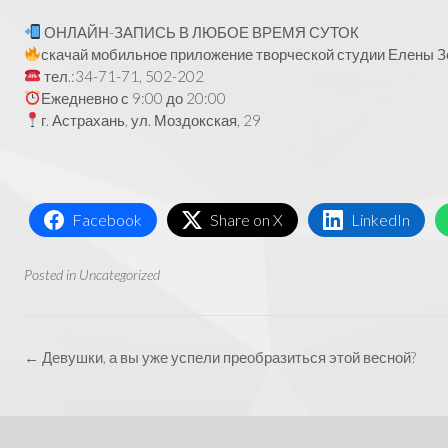
ОНЛАЙН-ЗАПИСЬ В ЛЮБОЕ ВРЕМЯ СУТОК
скачай мобильное приложение творческой студии Елены Зо
тел.:34-71-71, 502-202
Ежедневно с 9:00 до 20:00
г. Астрахань, ул. Моздокская, 29
Facebook
Share on X
LinkedIn
Posted in
Uncategorized
Post
←
Девушки, а вы уже успели преобразиться этой весной?
navigation