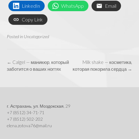
LinkedIn
WhatsApp
Email
Copy Link
Posted in
Uncategorized
Post
←
Calgel — маникюр, который
Milk shake — косметика,
navigation
заботится о ваших ногтях
которая покорила сердца
→
г. Астрахань, ул. Моздокская, 29
+7 (8512) 34-71-71
+7 (8512) 502-202
elena.zotova76@mail.ru