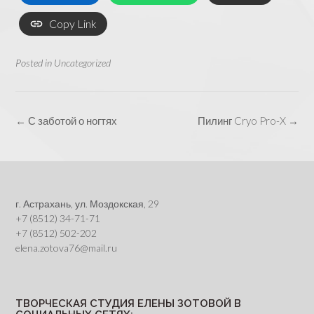
Copy Link
Posted in
Uncategorized
Post
←
С заботой о ногтях
Пилинг Cryo Pro-X
→
navigation
г. Астрахань, ул. Моздокская, 29
+7 (8512) 34-71-71
+7 (8512) 502-202
elena.zotova76@mail.ru
ТВОРЧЕСКАЯ СТУДИЯ ЕЛЕНЫ ЗОТОВОЙ В