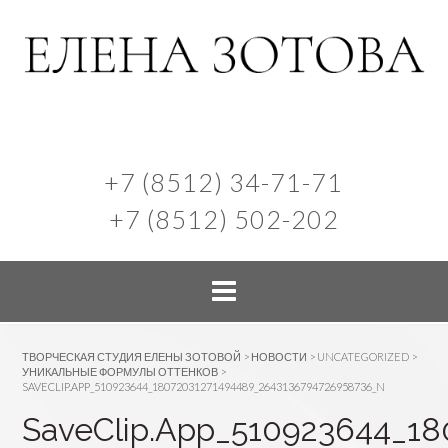
+7 (8512) 34-71-71
+7 (8512) 502-202
ТВОРЧЕСКАЯ СТУДИЯ ЕЛЕНЫ ЗОТОВОЙ
>
НОВОСТИ
>
UNCATEGORIZED
>
УНИКАЛЬНЫЕ ФОРМУЛЫ ОТТЕНКОВ
>
SAVECLIP.APP_510923644_18072031271494489_2643136794726958736_N
SaveClip.App_510923644_1