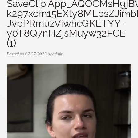
SaveClip.App_AQOCMsH9jBV
k297xcm15EXty8MLpsZJimb
JvpPRmuzViwhcGKETYY-
y0T8Q7nHZjsMuyw32FCE
(1)
Posted on
02.07.2025
by
admin
Видеоплеер