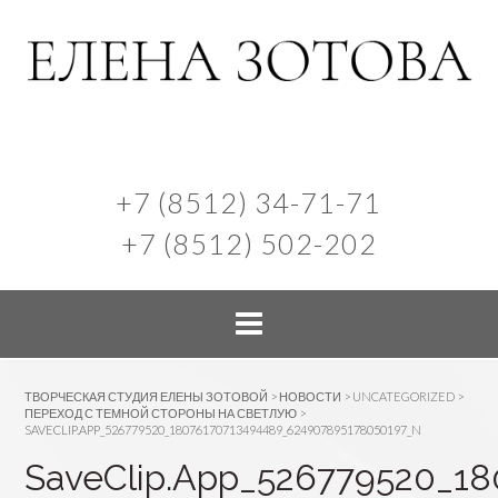
+7 (8512) 34-71-71
+7 (8512) 502-202
ТВОРЧЕСКАЯ СТУДИЯ ЕЛЕНЫ ЗОТОВОЙ
>
НОВОСТИ
>
UNCATEGORIZED
>
ПЕРЕХОД С ТЕМНОЙ СТОРОНЫ НА СВЕТЛУЮ
>
SAVECLIP.APP_526779520_18076170713494489_624907895178050197_N
SaveClip.App_526779520_1