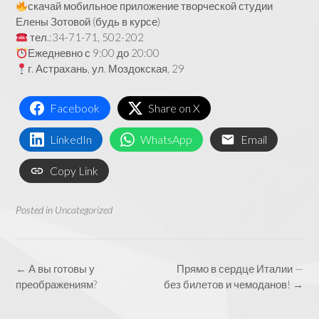
скачай мобильное приложение творческой студии
Елены Зотовой (будь в курсе)
тел.:34-71-71, 502-202
Ежедневно с 9:00 до 20:00
г. Астрахань, ул. Моздокская, 29
Facebook
Share on X
LinkedIn
WhatsApp
Email
Copy Link
Posted in
Uncategorized
Post
←
А вы готовы у
Прямо в сердце Италии —
navigation
преображениям?
без билетов и чемоданов!
→