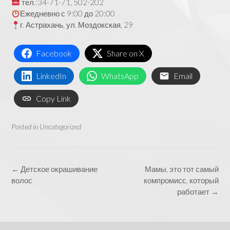
тел.:34-71-71, 502-202
Ежедневно с 9:00 до 20:00
г. Астрахань, ул. Моздокская, 29
Facebook
Share on X
LinkedIn
WhatsApp
Email
Copy Link
Posted in
Uncategorized
Post
←
Детское окрашивание
Мамы, это тот самый
navigation
волос
компромисс, который
работает
→