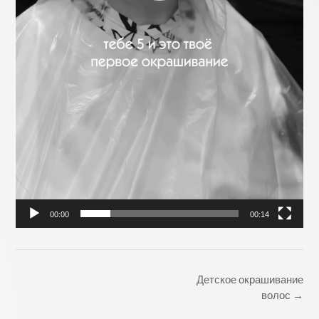
00:00
00:14
Post
Детское окрашивание
navigation
волос
→