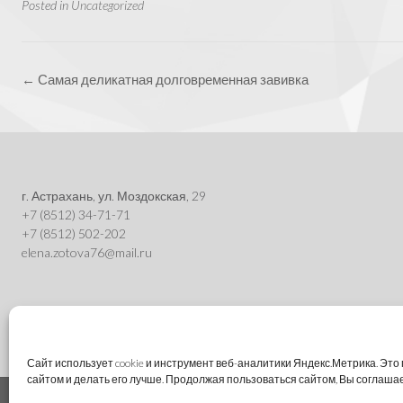
Posted in
Uncategorized
Post
←
Самая деликатная долговременная завивка
navigation
г. Астрахань, ул. Моздокская, 29
+7 (8512) 34-71-71
+7 (8512) 502-202
elena.zotova76@mail.ru
Сайт использует cookie и инструмент веб-аналитики Яндекс.Метрика. Эт
сайтом и делать его лучше. Продолжая пользоваться сайтом, Вы соглаша